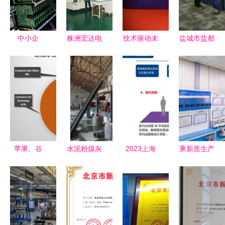
报价与全方
签打印的技
低碳管理体
位技术服务
术服务破局
系双项认证
全程
中小企
株洲宏达电
技术驱动未
盐城市盐都
业‘数智蝶
子登陆深交
来 上海市
区海龙机械
变’ 技术服
所创业板
计算机行业
厂南通销售
务引领新航
技术创新的
协会技术服
分公司 专
程
又一里程碑
务专业委员
业裁断复合
会揭牌成立
机与技术服
务的创新践
行者
苹果、谷
水泥粉煤灰
2023上海
乘新质生产
歌、微软
夹芯外墙保
国际生物发
力之风，一
三大巨头的
温板设备与
酵产品与技
东零部件以
钱从何而
复合墙板设
术装备展览
创新与服务
来？技术服
备深度解析
会 聚焦技
开拓发展新
务背后的盈
术创新，驱
局