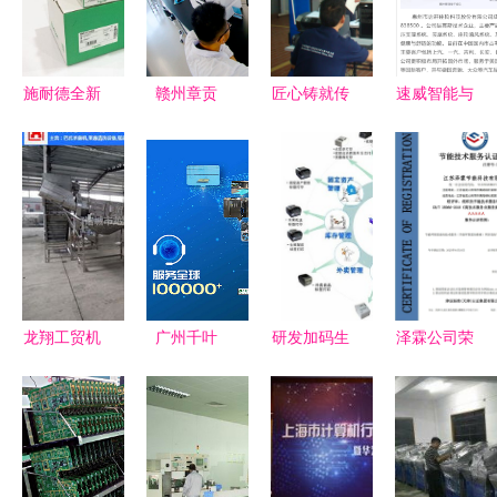
施耐德全新
赣州章贡
匠心铸就传
速威智能与
加强型PLC
区:以科技
奇 梅赛德
唐群座椅科
BMXAMM0600H
创新激发企
斯-奔驰服
技联手打造
品质之选，
业活力，技
务技能大师
MES智能工
技术与服务
术驱动增添
中国赛（华
厂，引领汽
双重保障
持续动力
南区）圆满
车座椅舒适
落幕
系统制造变
革
龙翔工贸机
广州千叶
研发加码生
泽霖公司荣
械公司 五
25年匠心深
深度秀变硬
获AAAAA
香鹌鹑蛋定
耕，用技术
干清 一步
级节能技术
心蒸煮流水
服务定义优
解析 餐饮
服务认证与
线——高质
质泳池设备
行业专用标
数智化绿色